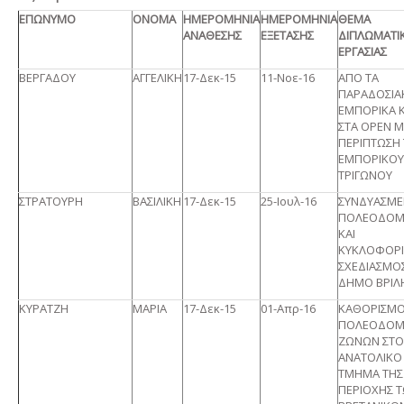
ΕΠΩΝΥΜΟ
ΟΝΟΜΑ
ΗΜΕΡΟΜΗΝΙΑ
ΗΜΕΡΟΜΗΝΙΑ
ΘΕΜΑ
ΑΝΑΘΕΣΗΣ
ΕΞΕΤΑΣΗΣ
ΔΙΠΛΩΜΑΤΙ
ΕΡΓΑΣΙΑΣ
ΒΕΡΓΑΔΟΥ
ΑΓΓΕΛΙΚΗ
17-Δεκ-15
11-Νοε-16
ΑΠΟ ΤΑ
ΠΑΡΑΔΟΣΙΑ
ΕΜΠΟΡΙΚΑ 
ΣΤΑ OPEN M
ΠΕΡΙΠΤΩΣΗ
ΕΜΠΟΡΙΚΟΥ
ΤΡΙΓΩΝΟΥ
ΣΤΡΑΤΟΥΡΗ
ΒΑΣΙΛΙΚΗ
17-Δεκ-15
25-Ιουλ-16
ΣΥΝΔΥΑΣΜ
ΠΟΛΕΟΔΟΜ
ΚΑΙ
ΚΥΚΛΟΦΟΡ
ΣΧΕΔΙΑΣΜΟ
ΔΗΜΟ ΒΡΙΛ
ΚΥΡΑΤΖΗ
ΜΑΡΙΑ
17-Δεκ-15
01-Απρ-16
ΚΑΘΟΡΙΣΜ
ΠΟΛΕΟΔΟΜ
ΖΩΝΩΝ ΣΤΟ
ΑΝΑΤΟΛΙΚΟ
ΤΜΗΜΑ ΤΗΣ
ΠΕΡΙΟΧΗΣ 