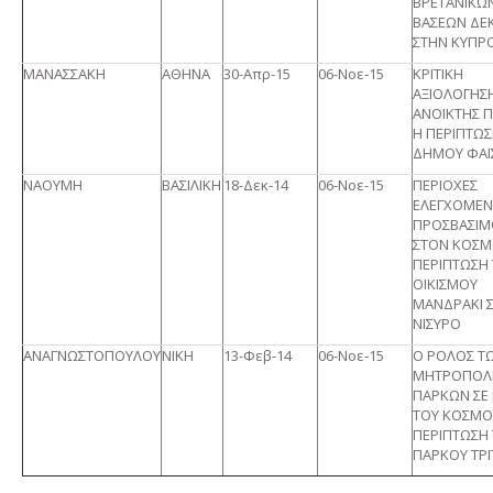
ΒΡΕΤΑΝΙΚΩ
ΒΑΣΕΩΝ ΔΕΚ
ΣΤΗΝ ΚΥΠΡ
ΜΑΝΑΣΣΑΚΗ
ΑΘΗΝΑ
30-Απρ-15
06-Νοε-15
ΚΡΙΤΙΚΗ
ΑΞΙΟΛΟΓΗΣΗ
ΑΝΟΙΚΤΗΣ 
Η ΠΕΡΙΠΤΩΣ
ΔΗΜΟΥ ΦΑΙ
ΝΑΟΥΜΗ
ΒΑΣΙΛΙΚΗ
18-Δεκ-14
06-Νοε-15
ΠΕΡΙΟΧΕΣ
ΕΛΕΓΧΟΜΕΝ
ΠΡΟΣΒΑΣΙΜ
ΣΤΟΝ ΚΟΣΜ
ΠΕΡΙΠΤΩΣΗ
ΟΙΚΙΣΜΟΥ
ΜΑΝΔΡΑΚΙ 
ΝΙΣΥΡΟ
ΑΝΑΓΝΩΣΤΟΠΟΥΛΟΥ
ΝΙΚΗ
13-Φεβ-14
06-Νοε-15
Ο ΡΟΛΟΣ Τ
ΜΗΤΡΟΠΟΛΙ
ΠΑΡΚΩΝ ΣΕ 
ΤΟΥ ΚΟΣΜΟ
ΠΕΡΙΠΤΩΣΗ
ΠΑΡΚΟΥ ΤΡΙ