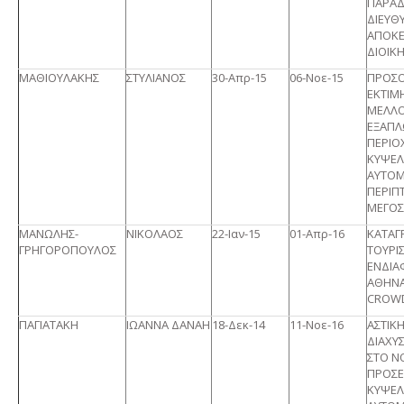
ΠΑΡΑΔ
ΔΙΕΥΘ
ΑΠΟΚ
ΔΙΟΙΚ
ΜΑΘΙΟΥΛΑΚΗΣ
ΣΤΥΛΙΑΝΟΣ
30-Απρ-15
06-Νοε-15
ΠΡΟΣΟ
ΕΚΤΙΜ
ΜΕΛΛΟ
ΕΞΑΠΛ
ΠΕΡΙΟ
ΚΥΨΕΛ
ΑΥΤΟΜ
ΠΕΡΙΠ
ΜΕΓΟΣ
ΜΑΝΩΛΗΣ-
ΝΙΚΟΛΑΟΣ
22-Ιαν-15
01-Απρ-16
ΚΑΤΑΓ
ΓΡΗΓΟΡΟΠΟΥΛΟΣ
ΤΟΥΡΙ
ΕΝΔΙΑ
ΑΘΗΝΑ
CROW
ΠΑΓΙΑΤΑΚΗ
ΙΩΑΝΝΑ ΔΑΝΑΗ
18-Δεκ-14
11-Νοε-16
ΑΣΤΙΚ
ΔΙΑΧΥ
ΣΤΟ Ν
ΠΡΟΣΕ
ΚΥΨΕΛ