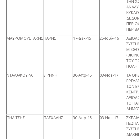
ΤΗΝ Χ
ΑΝΑΛΥ
ΚΥΚΛ
ΔΕΔΟΜ
ΠΕΡΙΟ
ΠΕΡΙΒ
ΜΑΥΡΟΜΟΥΣΤΑΚΗΣ
ΠΑΡΗΣ
17-Δεκ-15
25-Ιουλ-16
ΑΞΙΟΛ
ΣΥΣΤΗ
ΜΙΣΘΩ
(BICIN
ΤΟΥ Π
ΠΟΛΗ 
ΝΤΑΛΑΦΟΥΡΑ
ΕΙΡΗΝΗ
30-Απρ-15
03-Νοε-17
TA OP
ΕΡΓΑΛ
ΤΩΝ Ε
ΚΕΝΤΡ
ΑΞΙΟΛ
ΤΟ ΠΑ
ΔΗΜΟΥ
ΠΗΛΙΤΣΗΣ
ΠΑΣΧΑΛΗΣ
30-Απρ-15
03-Νοε-17
ΣΧΕΔΙ
ΓΕΩΠ
ΣΥΣΤΗ
ΔΙΑΧΕΙ