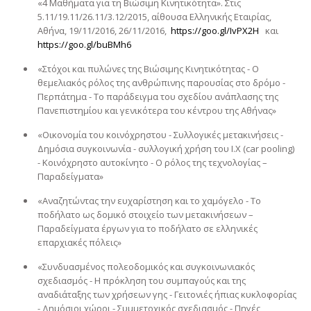
«4 Μαθήματα για τη Βιώσιμη Κινητικότητα». Στις
5.11/19.11/26.11/3.12/2015, αίθουσα Ελληνικής Εταιρίας,
Αθήνα, 19/11/2016, 26/11/2016,
https://goo.gl/IvPX2H
και
https://goo.gl/buBMh6
«Στόχοι και πυλώνες της Βιώσιμης Κινητικότητας - Ο
θεμελιακός ρόλος της ανθρώπινης παρουσίας στο δρόμο -
Περπάτημα - Το παράδειγμα του σχεδίου ανάπλασης της
Πανεπιστημίου και γενικότερα του κέντρου της Αθήνας»
«Οικονομία του κοινόχρηστου - Συλλογικές μετακινήσεις -
Δημόσια συγκοινωνία - συλλογική χρήση του Ι.Χ (car pooling)
- Κοινόχρηστο αυτοκίνητο - Ο ρόλος της τεχνολογίας –
Παραδείγματα»
«Αναζητώντας την ευχαρίστηση και το χαμόγελο - Το
ποδήλατο ως δομικό στοιχείο των μετακινήσεων –
Παραδείγματα έργων για το ποδήλατο σε ελληνικές
επαρχιακές πόλεις»
«Συνδυασμένος πολεοδομικός και συγκοινωνιακός
σχεδιασμός - Η πρόκληση του συμπαγούς και της
αναδιάταξης των χρήσεων γης - Γειτονιές ήπιας κυκλοφορίας
- Δημόσιοι χώροι - Συμμετοχικός σχεδιασμός - Πηγές