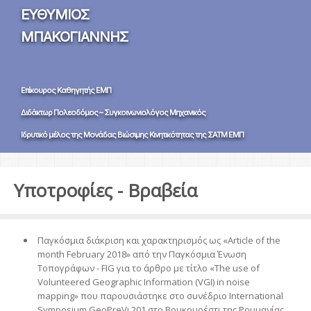
ΕΥΘΥΜΙΟΣ
ΜΠΑΚΟΓΙΑΝΝΗΣ
Επίκουρος Καθηγητής ΕΜΠ
Διδάκτωρ Πολεοδόμος – Συγκοινωνιολόγος Μηχανικός
Ιδρυτικό μέλος της Μονάδας Βιώσιμης Κινητικότητας της ΣΑΤΜ ΕΜΠ
Υποτροφίες - Βραβεία
Παγκόσμια διάκριση και χαρακτηρισμός ως «Article of the
month February 2018» από την Παγκόσμια Ένωση
Τοπογράφων - FIG για το άρθρο με τίτλο «The use of
Volunteered Geographic Information (VGI) in noise
mapping» που παρουσιάστηκε στο συνέδριο International
Symposium GeoPreVi 201 στο Βουκουρέστι της Ρουμανίας