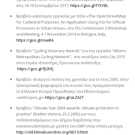
στις 14-16 Σεπτεμβρίου 2017,
https://goo.gl/f7XYBL
Βραβείο καλύτερης εργασίας με τίτλο «The OpenStreetMap
for Cadastral Purposes: An Application Using VGI for Official
Processes in Urban Areas», στο FIG Commission 3 Workshop
and Meeting, 4-7 November 2014 in Bologna, Italy,
https://goo.gl/isiwB4
Βραβείο “Çycling Visionary Awards” για την εργασία “Athens
Metropolitan Cycling Network”, στο συνέδριο Velo-City 2013
στον τομέα «Επιστήμη, Έρευνα και Ανάπτυξη»,
https://goo.gl/fJGhFj
Βραβείο «Ενεργού πολίτη της χρονιάς» για το έτος 2005, στην
ηλεκτρονική ψηφοφορία του κοινού που πραγματοποίησε
το Ελληνικό Κέντρο Προώθησης του Εθελοντισμού
«anthropos.gr»
https://goo.gl/aLZA2T
Βραβείο “Climate Star 2004 awards: climate protection in
practice” (Baden-Vienna, 25.2.2005) για τους
ποδηλατοδρόμους του Δήμου Καρδίτσας που
κατασκευάστηκαν με μελέτη του ΕΜΠ στην οποία μετείχα,
http://old.klimabuendnis.org/667.0.html
.